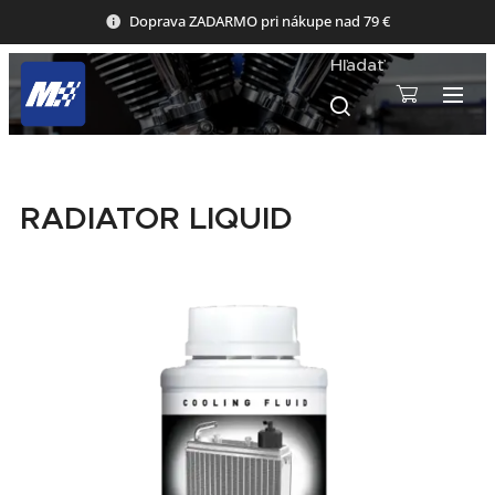
Doprava ZADARMO pri nákupe nad 79 €
Hľadať
RADIATOR LIQUID