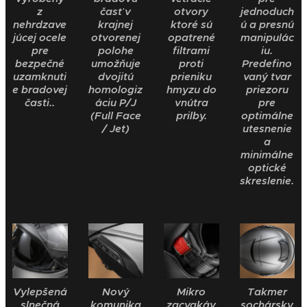
z
časť v
otvory
jednoduch
nehrdzave
krajnej
ktoré sú
ú a presnú
júcej ocele
otvorenej
opatrené
manipulác
pre
polohe
filtrami
iu.
bezpečné
umožňuje
proti
Predefino
uzamknuti
dvojitú
prieniku
vaný tvar
e bradovej
homologiz
hmyzu do
priezoru
časti..
áciu P/J
vnútra
pre
(Full Face
prilby.
optimálne
/ Jet)
utesnenie
a
minimálne
optické
skreslenie.
Vylepšená
Nový
Mikro
Takmer
slnečná
komunika
zacvakáv
sochársky