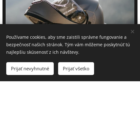
Používame cookies, aby sme zaistili správne fungovanie a
bezpečnosť našich stránok. Tým vám môžeme poskytnúť tú
najlepšiu skúsenosť z ich návštevy.
Prijať nevyhnutné
Prijať všetko
Lícnice s " izolátorom hluku" prispievajú k tichej jazde.
Deflektory zabraňujúce vniknutiu vetra a vody,
zabezpečujú maximálny komfort a minimálny hluk.