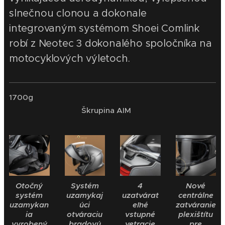
slnečnou clonou a dokonale
integrovaným systémom Shoei Comlink
robí z Neotec 3 dokonalého spoločníka na
motocyklových výletoch.
1700g
Škrupina AIM
Otočný
Systém
4
Nové
systém
uzamykaj
uzatvárat
centrálne
uzamykan
úci
eľné
zatváranie
ia
otváraciu
vstupné
plexištítu
vyrobený
bradovú
vetracie
pre