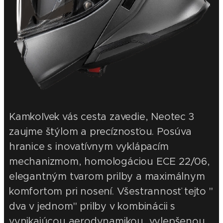
Kamkoľvek vás cesta zavedie, Neotec 3
zaujme štýlom a precíznosťou. Posúva
hranice s inovatívnym vyklápacím
mechanizmom, homologáciou ECE 22/06,
elegantným tvarom prilby a maximálnym
komfortom pri nosení. Všestrannosť tejto "
dva v jednom" prilby v kombinácii s
vynikajúcou aerodynamikou, vylepšenou