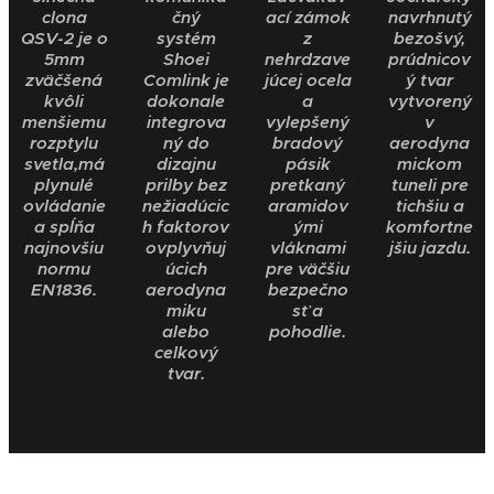
clona
čný
ací zámok
navrhnutý
QSV-2 je o
systém
z
bezošvý,
5mm
Shoei
nehrdzave
prúdnicov
zväčšená
Comlink je
júcej ocela
ý tvar
kvôli
dokonale
a
vytvorený
menšiemu
integrova
vylepšený
v
rozptylu
ný do
bradový
aerodyna
svetla,má
dizajnu
pásik
mickom
plynulé
prilby bez
pretkaný
tuneli pre
ovládanie
nežiadúcic
aramidov
tichšiu a
a spĺňa
h faktorov
ými
komfortne
najnovšiu
ovplyvňuj
vláknami
jšiu jazdu.
normu
úcich
pre väčšiu
EN1836.
aerodyna
bezpečno
miku
sť a
alebo
pohodlie.
celkový
tvar.