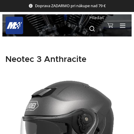
Doprava ZADARMO pri nákupe nad 79 €
Hľadať
Neotec 3 Anthracite