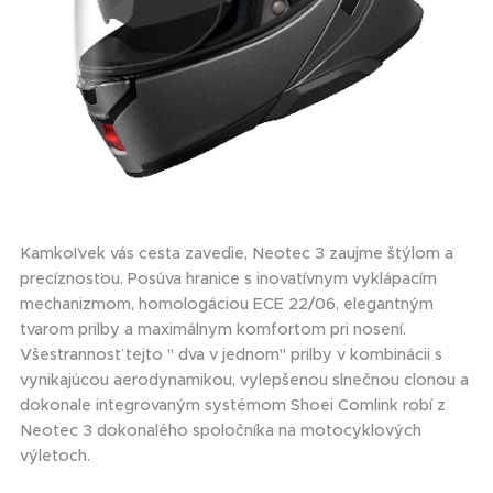
Kamkoľvek vás cesta zavedie, Neotec 3 zaujme štýlom a
precíznosťou. Posúva hranice s inovatívnym vyklápacím
mechanizmom, homologáciou ECE 22/06, elegantným
tvarom prilby a maximálnym komfortom pri nosení.
Všestrannosť tejto " dva v jednom" prilby v kombinácii s
vynikajúcou aerodynamikou, vylepšenou slnečnou clonou a
dokonale integrovaným systémom Shoei Comlink robí z
Neotec 3 dokonalého spoločníka na motocyklových
výletoch.