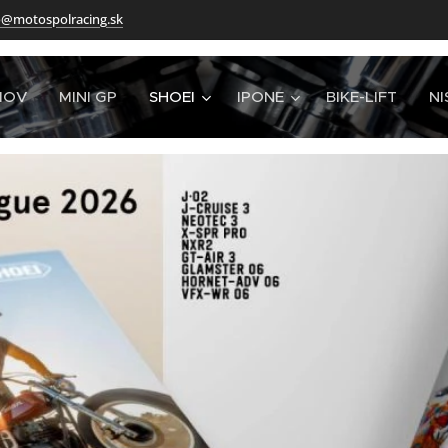
o@motospolracing.sk
MOV
MINI GP
SHOEI
IPONE
BIKE-LIFT
NI