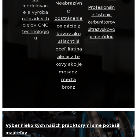
Neabrazívn
modelovani
Profesionáln
e
e a výroba
e čistenie
odstránenie
náhradných
karburátorov
dielov CNC
oxidácie z
ultrazvukovo
technológio
kovov ako
u metódou
u
ušlachtilá
oceľ, liatina
ale aj žlté
kovy ako je
mosadz,
meď a
bronz
Výber niekoľkých našich prác ktorými sme potešili
majiteľov