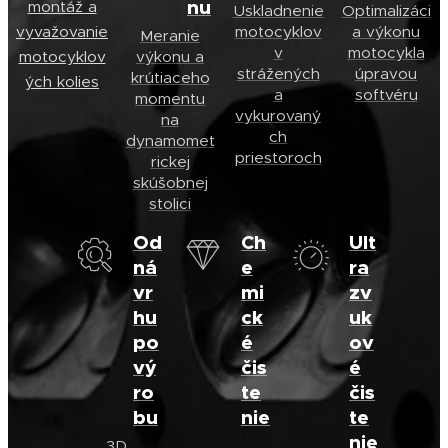
nu
montáž a
Uskladnenie
Optimalizáci
vyvažovanie
motocyklov
a výkonu
Meranie
v
motocykla
motocyklov
výkonu a
strážených
úpravou
krútiaceho
ých kolies
a
softvéru
momentu
vykurovaný
na
ch
dynamomet
priestoroch
rickej
skúšobnej
stolici
Od
Ch
Ult
ná
e
ra
vr
mi
zv
hu
ck
uk
po
é
ov
vý
čis
é
ro
te
čis
bu
nie
te
nie
3D