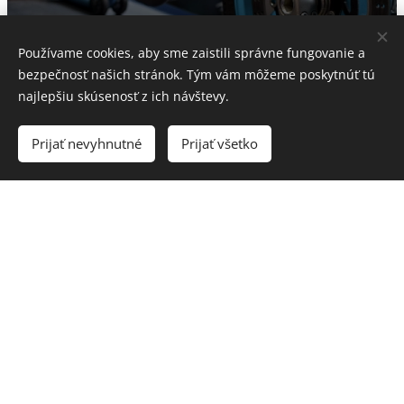
Používame cookies, aby sme zaistili správne fungovanie a
bezpečnosť našich stránok. Tým vám môžeme poskytnúť tú
najlepšiu skúsenosť z ich návštevy.
Prijať nevyhnutné
Prijať všetko
Viac
Recenzie