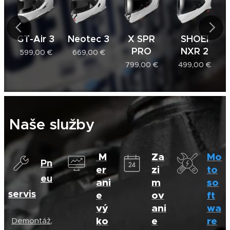
GT-Air 3
Neotec 3
X SPR
SHOEI
PRO
NXR 2
599,00
€
669,00
€
799,00
€
499,00
€
Naše služby
M
Za
Mo
Pn
er
zi
to
eu
ani
m
so
servis
e
ov
ft
vý
ani
wa
ko
e
re
Demontáž,