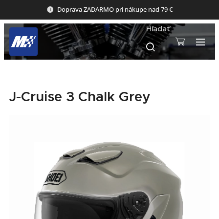
Doprava ZADARMO pri nákupe nad 79 €
Hľadať
J-Cruise 3 Chalk Grey