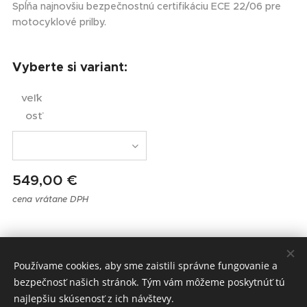
Spĺňa najnovšiu bezpečnostnú certifikáciu ECE 22/06 pre
motocyklové prilby.
Vyberte si variant:
veľk
osť
549,00
€
cena vrátane DPH
MOTOSPOL, Komárňanská cesta 3, Nové Zámky, 94002
Používame cookies, aby sme zaistili správne fungovanie a
Obchodné podmienky a ochrana osobných údajov
Cookies
bezpečnosť našich stránok. Tým vám môžeme poskytnúť tú
najlepšiu skúsenosť z ich návštevy.