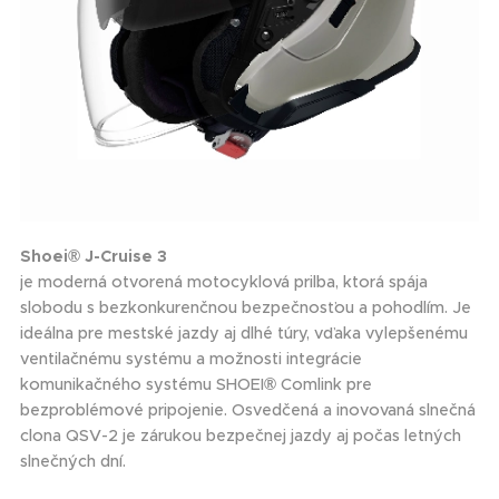
Shoei® J-Cruise 3
je moderná otvorená motocyklová prilba, ktorá spája
slobodu s bezkonkurenčnou bezpečnosťou a pohodlím. Je
ideálna pre mestské jazdy aj dlhé túry, vďaka vylepšenému
ventilačnému systému a možnosti integrácie
komunikačného systému SHOEI
®
Comlink pre
bezproblémové pripojenie. Osvedčená a inovovaná slnečná
clona QSV-2 je zárukou bezpečnej jazdy aj počas letných
slnečných dní.