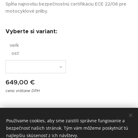
Spĺňa najnovšiu bezpečnostnú certifikáciu ECE 22/06 pre
motocyklové prilby.
Vyberte si variant:
veľk
osť
649,00
€
cena vrátane DPH
MOTOSPOL, Komárňanská cesta 3, Nové Zámky, 94002
Používame cookies, aby sme zaistili správne fungovanie a
Obchodné podmienky a ochrana osobných údajov
Cookies
bezpečnosť našich stránok. Tým vám môžeme poskytnúť tú
najlepšiu skúsenosť z ich návštevy.