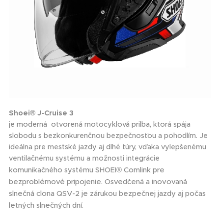
Shoei® J-Cruise 3
je moderná otvorená motocyklová prilba, ktorá spája
slobodu s bezkonkurenčnou bezpečnosťou a pohodlím. Je
ideálna pre mestské jazdy aj dlhé túry, vďaka vylepšenému
ventilačnému systému a možnosti integrácie
®
Comlink pre
komunikačného systému SHOEI
bezproblémové pripojenie. Osvedčená a inovovaná
slnečná clona QSV-2 je zárukou bezpečnej jazdy aj počas
letných slnečných dní.