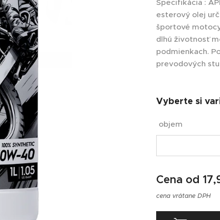
Špecifikácia : A
esterový olej ur
športové motocyk
dlhú životnosť 
podmienkach. Pod
prevodových stu
Vyberte si var
objem
Cena od
17,
cena vrátane DPH