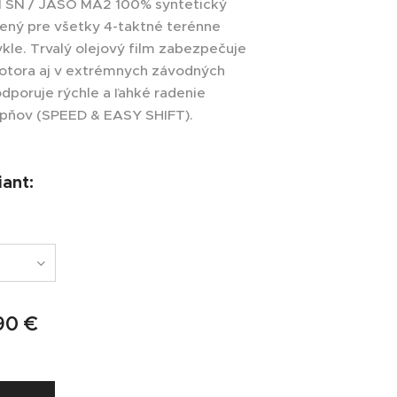
PI SN / JASO MA2 100% syntetický
čený pre všetky 4-taktné terénne
le. Trvalý olejový film zabezpečuje
motora aj v extrémnych závodných
poruje rýchle a ľahké radenie
pňov (SPEED & EASY SHIFT).
iant:
90
€