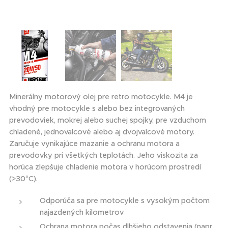
Minerálny motorový olej pre retro motocykle. M4 je
vhodný pre motocykle s alebo bez integrovaných
prevodoviek, mokrej alebo suchej spojky, pre vzduchom
chladené, jednovalcové alebo aj dvojvalcové motory.
Zaručuje vynikajúce mazanie a ochranu motora a
prevodovky pri všetkých teplotách. Jeho viskozita za
horúca zlepšuje chladenie motora v horúcom prostredí
(>30°C).
Odporúča sa pre motocykle s vysokým počtom
najazdených kilometrov
Ochrana motora počas dlhšieho odstavenia (napr.