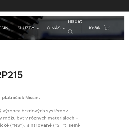
Hľadať
SSIN
SLUŽBY
O NÁS
Košík
2P215
platničiek Nissin.
ký výrobca brzdových systémov.
y môžu byť v rôznych materiáloch –
ické
("NS"),
sintrované
("ST")
semi-