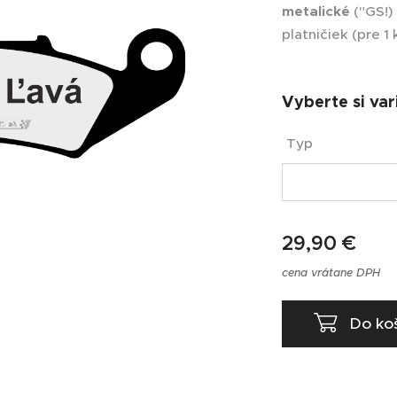
metalické
("GS!)
platničiek (pre 1 
Vyberte si var
Typ
29,90
€
cena vrátane DPH
Do ko