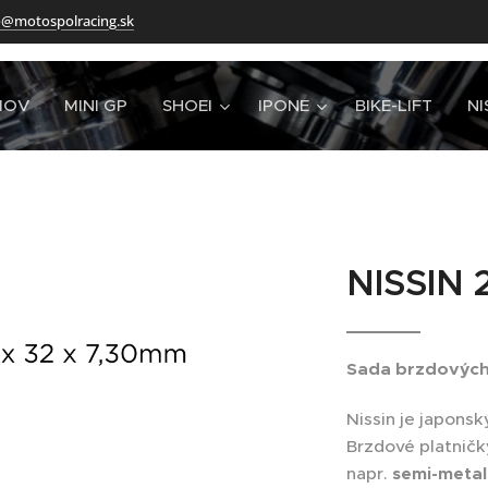
o@motospolracing.sk
MOV
MINI GP
SHOEI
IPONE
BIKE-LIFT
NI
NISSIN 
Sada brzdových 
Nissin je japons
Brzdové platničk
napr.
semi-metal