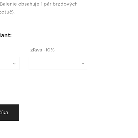
 Balenie obsahuje 1 pár brzdových
kotúč).
iant:
zľava -10%
šíka