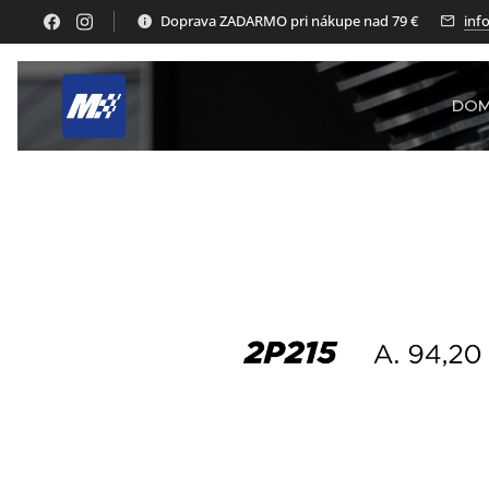
Doprava ZADARMO pri nákupe nad 79 €
inf
DO