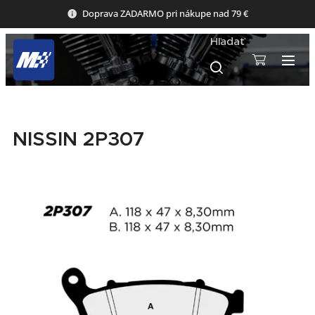
Doprava ZADARMO pri nákupe nad 79 €
Hľadať
NISSIN 2P307