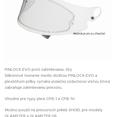
PINLOCK EVO proti zahmlievaniu, číry
Silikónové tesnenie medzi vložkou PINLOCK EVO a
plexištítom prilby vytvára izolačnú vzduchovú vrstvu, ktorá
zabraňuje zahmlievaniu priezoru.
Vhodné pre typy plexi CPB-1 a CPB-1V.
Možno použiť na priezoroch prilieb SHOEI, pre modely
GLAMSTER a GLAMSTER 06.