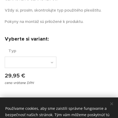
Vždy si, prosím, skontrolujte typ použitého plexištítu.
Pokyny na montáž sú priložené k produktu.
Vyberte si variant:
Typ
29,95
€
cena vrátane DPH
MOTOSPOL, Komárňanská cesta 3, Nové Zámky, 94002
Používame cookies, aby sme zaistili správne fungovanie a
Obchodné podmienky a ochrana osobných údajov
Cookies
bezpečnosť našich stránok. Tým vám môžeme poskytnúť tú