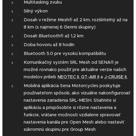
Multitasking zvuku
Silný výkon
Dosah v režime Mesh® až 2 km, rozšíriteľný až na
8 km (s najmenej 6 členmi skupiny)
Dosah Bluetooth® až 1,2 km
Doba hovoru až 8 hodín
Bluetooth 5.0 pre vysokú kompatibilitu
Komunikačný systém SRL Mesh od SENA® je
možné rovnako použiť pre aktuálne verzie našich
modelov prilieb
NEOTEC II
,
GT-AIR II
a
J-CRUISE II.
Mobilná aplikácia Sena Motorcycles poskytuje
používateľom spôsob, ako vizuálne nakonfigurovať
nastavenia zariadenia SRL-MESH. Stiahnite si
aplikáciu a prispôsobte si rôzne nastavenia a
funkcie, vrátane možnosti vzdialene spravovať
nastavenia kanála pre Open Mesh alebo nastaviť
súkromnú skupinu pre Group Mesh