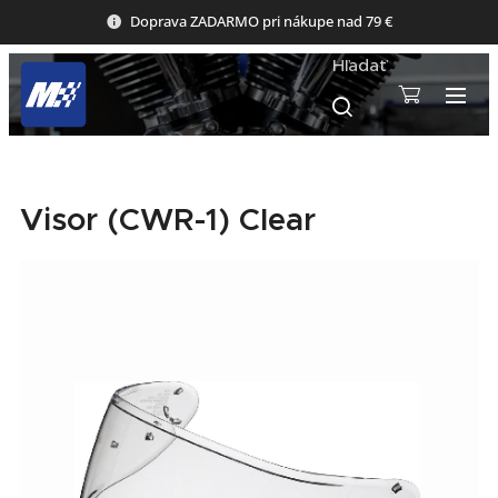
Doprava ZADARMO pri nákupe nad 79 €
Hľadať
Visor (CWR-1) Clear