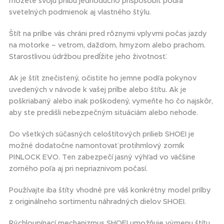
môžete svoju prilbu jednoducho prispôsobiť podľa
svetelných podmienok aj vlastného štýlu.
Štít na prilbe vás chráni pred rôznymi vplyvmi počas jazdy
na motorke – vetrom, dažďom, hmyzom alebo prachom.
Starostlivou údržbou predĺžite jeho životnosť.
Ak je štít znečistený, očistite ho jemne podľa pokynov
uvedených v návode k vašej prilbe alebo štítu. Ak je
poškriabaný alebo inak poškodený, vymeňte ho čo najskôr,
aby ste predišli nebezpečným situáciám alebo nehode.
Do všetkých súčasných celoštítových prilieb SHOEI je
možné dodatočne namontovať protihmlový zorník
PINLOCK EVO. Ten zabezpečí jasný výhľad vo väčšine
zorného poľa aj pri nepriaznivom počasí.
Používajte iba štíty vhodné pre váš konkrétny model prilby
z originálneho sortimentu náhradných dielov SHOEI.
Rýchloupínací mechanizmus SHOEI umožňuje výmenu štítu