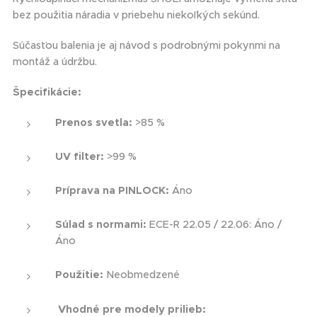
bez použitia náradia v priebehu niekoľkých sekúnd.
Súčasťou balenia je aj návod s podrobnými pokynmi na
montáž a údržbu.
Špecifikácie:
Prenos svetla:
>85 %
UV filter:
>99 %
Príprava na PINLOCK:
Áno
Súlad s normami:
ECE-R 22.05 / 22.06: Áno /
Áno
Použitie:
Neobmedzené
Vhodné pre modely prilieb: