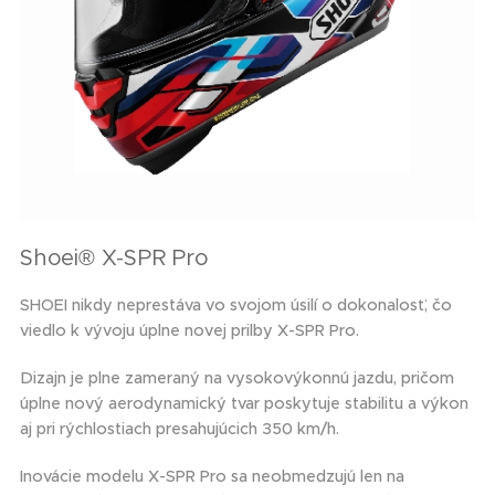
Shoei® X-SPR Pro
SHOEI nikdy neprestáva vo svojom úsilí o dokonalosť, čo
viedlo k vývoju úplne novej prilby X-SPR Pro.
Dizajn je plne zameraný na vysokovýkonnú jazdu, pričom
úplne nový aerodynamický tvar poskytuje stabilitu a výkon
aj pri rýchlostiach presahujúcich 350 km/h.
Inovácie modelu X-SPR Pro sa neobmedzujú len na