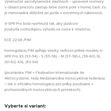
výnimočné aerodynamické vlastnosti – upravené rozmery
v oblasti priezoru zaisťujú širšie zorné pole v hornej časti, čo
je mimoriadne dôležité pri jazde v extrémnych náklonoch.
X-SPR Pro bola navrhnutá tak, aby jazdcovi
poskytla rozhodujúcu výhodu na ceste k víťazstvu.
ECE 22.06 /FIM
homogoláciu FIM spĺňajú všetky veľkosti prilieb modelu X-
SPR Pro XS (53-54) - S (55-56) - M (57-58)-L (59-60) XL
(61-62) XXL (63-64)
(poznámka: FIM = Fédération Internationale de
Motocyclisme, teda Medzinárodná motocyklová federácia
– ide o oficiálnu homologáciu pre prilby používané v
profesionálnych motocyklových pretekoch).
Vyberte si variant: